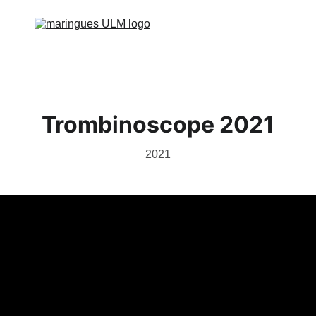
ccueil
Géolocalisation
Info Piste
Vie du Club
Contact
Galer
Trombinoscope 2021
2021